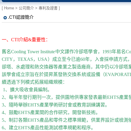
[
Home
>
公司簡介
>
專利及證書
]
.CTI認證簡介
一、CTI介紹&重要性：
舊名Cooling Tower Institute中文譯作冷卻塔學會，1993年易名
CITY，TEXAS，USA）成立至今已逾60年，入會採申
卻塔、水處理和熱交換器等產業之製造廠商，其中仍以冷卻塔
該學會成立宗旨在於提昇蒸發熱交換系統或設備（EVAPORATIV
續透過下列模式拓展組織規模：
1、擴大吸收會員編制。
2、每半年發行期刊一次，提供園地供專家發表最新EHTS產業
3、隨時舉辦EHTS產業學術研討會或教育訓練講習。
4、鼓勵EHTS產業間的合作研究，開發新技術。
5、制訂各類EHTS產品和零件之標準規範，供業界設計或檢測
6、建立EHTS產品性能測試標準規範和程序。