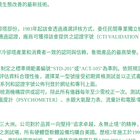
境生態改善的最新技術。
塔部份，1983年起該會透過遴選評核方式，委任民間專業獨
證，廠商可獲得該會提供之認證字號（CTI VALIDATION
界冷卻塔產業和消費者一致的認同與信賴，象徵產品的最高榮譽。迄
定之標準規範書編號"STD-201"或"ACT-105"為準則。
評估資料合理性後，選擇某一型號接受初期資格測試並以正式
品系列和認證字號公佈刊登於網址和專刊上面。
業檢測機構提供或認可。除此所有儀器每年至少需校正一次。測
度計（PSYCHOMETER）、水銀大氣壓力表、流量計和電壓
。公司對於品質一向堅持"追求卓越，永無止境"的精神，1992年毅
試標準之測試場，所有硬體暨軟體設備均購自美國。歷經2年施工於