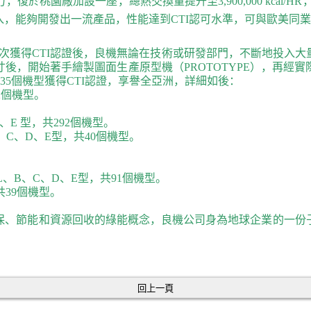
，復於桃園廠加設一座，總熱交換量提升至3,900,000 kcal/
，能夠開發出一流產品，性能達到CTI認可水準，可與歐美同
次獲得
CTI
認證後，良機無論在技術或研發部門，不斷地投入大
寸後，開始著手繪製圖面生產原型機（
PROTOTYPE
），再經實
35
個機型獲得
CTI
認證，享譽全亞洲，詳細如後：
2
個機型。
。
、
E
型，共
292
個機型。
、
C
、
D
、
E
型，共
40
個機型。
L
、
B
、
C
、
D
、
E
型，共
91
個機型。
共
39
個機型。
。
保、節能和資源回收的綠能概念，良機公司身為地球企業的一份