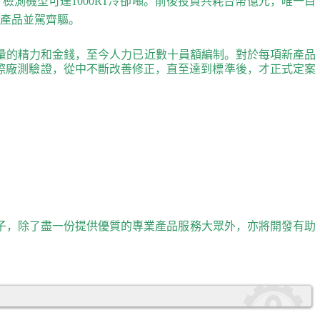
HR，檢測機型可達1000RT冷卻噸。前後投資共耗台幣億元，唯一目
業產品並駕齊驅。
量的精力和金錢，至今人力已近數十員額編制。對於每項新產品
際廠測驗證，從中不斷改善修正，直至達到標準後，才正式定案
子，除了盡一份提供優質的專業產品服務大眾外，亦將開發有助