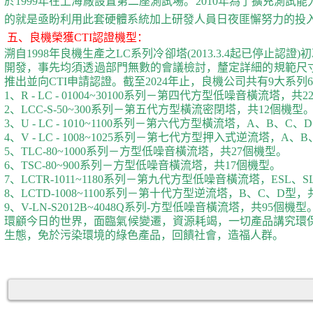
於1999年在上海廠設置第二座測試場。2010年為了擴充測試能力
的就是亟盼利用此套硬體系統加上研發人員日夜匪懈努力的投入
五、良機榮獲
CTI
認證機型：
溯自
1998
年良機生產之
LC
系列冷卻塔
(2013.3.4
起已停止認證
)
初
開發，事先均須透過部門無數的會議檢討，釐定詳細的規範尺
推出並向
CTI
申請認證。截至
2024
年止，良機公司共有
9
大系列
6
1
、
R - LC - 01004~30100
系列－第四代方型低噪音橫流塔，共
2
2
、
LCC-S-50~300
系列－第五代方型橫流密閉塔，共
12
個機型
3
、
U - LC - 1010~1100
系列－第六代方型橫流塔，
A
、
B
、
C
、
D
4
、
V - LC - 1008~1025
系列－第七代方型押入式逆流塔，
A
、
B
5
、
TLC-80~1000
系列－方型低噪音橫流塔，共
27
個機型。
6
、
TSC-80~900
系列－方型低噪音橫流塔，共
17
個機型。
7
、
LCTR-1011~1180
系列－第九代方型低噪音橫流塔，
ESL
、
S
8
、
LCTD-1008~1100
系列－第十代方型逆流塔，
B
、
C
、
D
型，
9
、
V-LN-S2012B~4048Q
系列
-
方型低噪音橫流塔，共
95
個機型
環顧今日的世界，面臨氣候變遷，資源耗竭，一切產品講究環
生態，免於污染環境的綠色產品，回饋社會，造福人群。