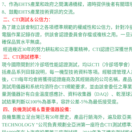
7、作為EHTS產業和政府之間溝通橋樑，適時提供後者有關環
8、鼓勵EHTS產業技術資訊的交流。
二、CTI測試＆公信力：
為了建立該會制訂之各項標準規範的權威性和公信力，針對冷卻
電腦作業記錄存證，供該會認證委員會存檔或複核之用。一旦通過認
確保品質水平無虞。
經過幾近30年的努力耕耘和公正專業精神，CTI認證已深獲世
三、CTI測試標準：
現今國際間對於冷卻塔性能認證測試，均以CTI（冷卻塔學會）制
括產品系列目錄說明，每一機型技術資料等項。經驗證管理人
後，CTI每年均會將獲得認證廠商及其經銷商的公司名稱，產
測試用儀器和系統均須符合CTI規範要求，並由該會委任之專
量測儀器計有白金溫度感應計、資料收集器（DAQ）、乾溼球溫
試結果判斷以100％為基準，容許公差-5％為最低接受度。
四、良機測試場＆重要儀器設備：
良機集團立足台灣已有50年歷史，產品行銷海外，遍及歐亞美三大洲
TECHNOLOGY "公司負責規劃全亞洲第一座符合CTI測