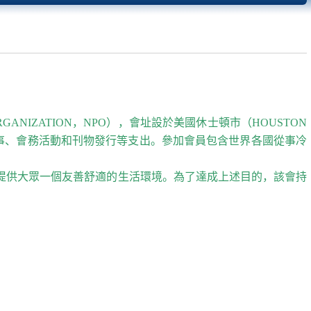
PROFIT ORGANIZATION，NPO），會址設於美國休士頓市（HOUSTON
織人事、會務活動和刊物發行等支出。參加會員包含世界各國從事冷
技術水平，提供大眾一個友善舒適的生活環境。為了達成上述目的，該會持