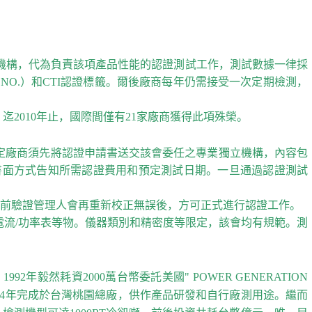
立機構，代為負責該項產品性能的認證測試工作，測試數據一律採
 NO.）和CTI認證標籤。爾後廠商每年仍需接受一次定期檢測，
2010年止，國際間僅有21家廠商獲得此項殊榮。
依照規定廠商須先將認證申請書送交該會委任之專業獨立機構，內容包
書面方式告知所需認證費用和預定測試日期。一旦通過認證測試
試前驗證管理人會再重新校正無誤後，方可正式進行認證工作。
/電流/功率表等物。儀器類別和精密度等限定，該會均有規範。測
然耗資2000萬台幣委託美國" POWER GENERATION
1994年完成於台灣桃園總廠，供作產品研發和自行廠測用途。繼而