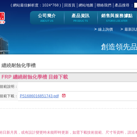
( 網站最佳解析度：1024*768 )
│
回首頁
│
網站地圖
│
聯絡我們
│
產品搜尋 ：
公司簡介
產品資訊
銷售與服務據點
ABOUT US
PRODUCTS
STORE LOCATER
線上詢價
最新訊
創造領先品
P 纏繞耐蝕化學槽
FRP 纏繞耐蝕化學槽 目錄下載
規範說明：
規範下載：
PS1686016851743.pdf
術日新月異，或有設計變更時未能即時更新，如需下載技術規範、尺寸等資料，請洽