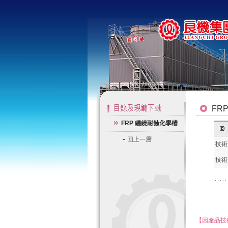
FR
FRP 纏繞耐蝕化學槽
回上一層
技術
技術
【因產品技