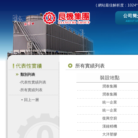
( 網站最佳解析度：1024*7
公司簡
ABOUT U
所有實績列表
類別列表
‧
代表性實績列表
潤泰集團
‧
所有實績列表
潤泰集團
回上一層
統一企業
統一企業
復興空廚
漢鐘精機
大洋塑膠