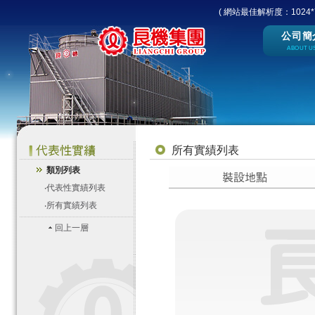
( 網站最佳解析度：1024*7
公司簡
ABOUT U
所有實績列表
類別列表
‧
代表性實績列表
‧
所有實績列表
回上一層