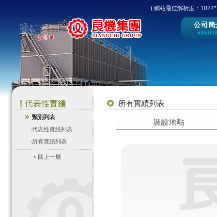
( 網站最佳解析度：1024*7
公司簡
ABOUT U
所有實績列表
類別列表
‧
代表性實績列表
‧
所有實績列表
回上一層