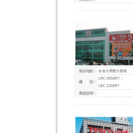
裝設地點：
全省大潤發大賣場
LRC.6950RT；
機 型：
LBC.1200RT
實績說明：