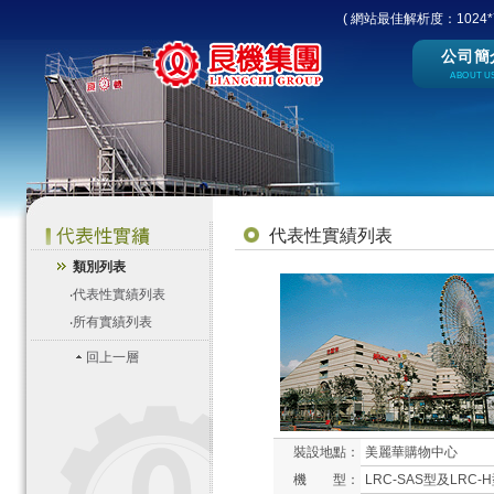
( 網站最佳解析度：1024*7
公司簡
ABOUT U
代表性實績列表
類別列表
‧
代表性實績列表
‧
所有實績列表
回上一層
裝設地點：
美麗華購物中心
機 型：
LRC-SAS型及LRC-